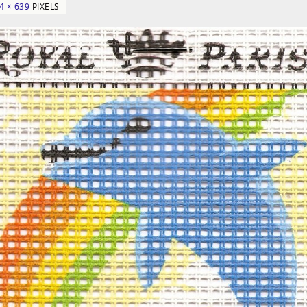
4 × 639
PIXELS