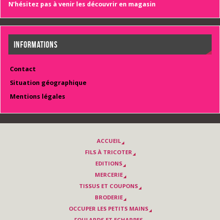
N’hésitez pas à venir les découvrir en magasin
INFORMATIONS
Contact
Situation géographique
Mentions légales
ACCUEIL
FILS À TRICOTER
EDITIONS
MERCERIE
TISSUS ET COUPONS
BRODERIE
OCCUPER LES PETITS MAINS
FOULARDS ET ECHARPES