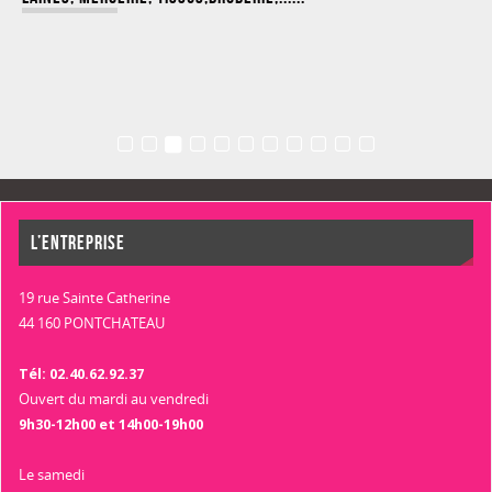
L’ENTREPRISE
19 rue Sainte Catherine
44 160 PONTCHATEAU
Tél: 02.40.62.92.37
Ouvert du mardi au vendredi
9h30-12h00 et 14h00-19h00
Le samedi