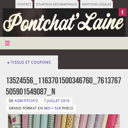
CONTACT
SITUATION GÉOGRAPHIQUE
MENTIONS LÉGALES
«
TISSUS ET COUPONS
13524556_1163701500346760_7613767
505901549087_n
DE
ADM-PTCH72
7 JUILLET 2016
GRAND FORMAT EN
960 × 528
PIXELS