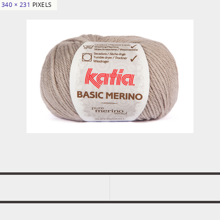
N
340 × 231
PIXELS