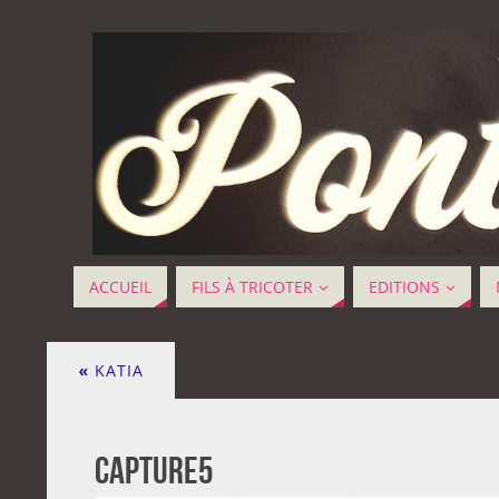
ACCUEIL
FILS À TRICOTER
EDITIONS
«
KATIA
Capture5