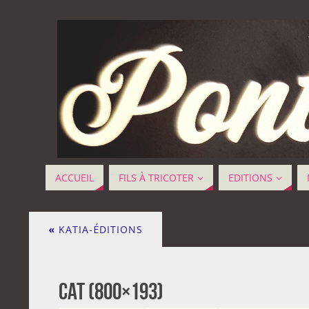
ACCUEIL
FILS À TRICOTER
EDITIONS
«
KATIA-ÉDITIONS
cat (800×193)