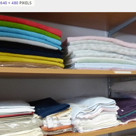
N
640 × 480
PIXELS