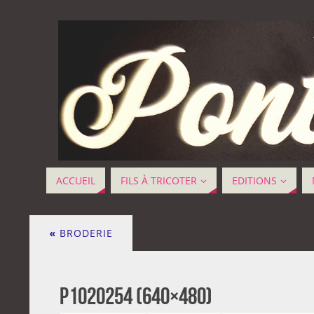
ACCUEIL
FILS À TRICOTER
EDITIONS
«
BRODERIE
P1020254 (640×480)